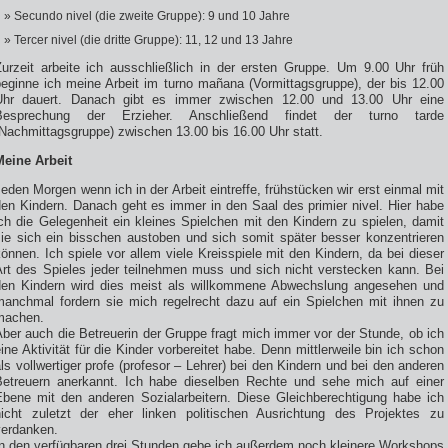
Secundo nivel (die zweite Gruppe): 9 und 10 Jahre
Tercer nivel (die dritte Gruppe): 11, 12 und 13 Jahre
Zurzeit arbeite ich ausschließlich in der ersten Gruppe. Um 9.00 Uhr früh
beginne ich meine Arbeit im turno mañana (Vormittagsgruppe), der bis 12.00
Uhr dauert. Danach gibt es immer zwischen 12.00 und 13.00 Uhr eine
Besprechung der Erzieher. Anschließend findet der turno tarde
Nachmittagsgruppe) zwischen 13.00 bis 16.00 Uhr statt.
Meine Arbeit
eden Morgen wenn ich in der Arbeit eintreffe, frühstücken wir erst einmal mit
den Kindern. Danach geht es immer in den Saal des primier nivel. Hier habe
ch die Gelegenheit ein kleines Spielchen mit den Kindern zu spielen, damit
sie sich ein bisschen austoben und sich somit später besser konzentrieren
önnen. Ich spiele vor allem viele Kreisspiele mit den Kindern, da bei dieser
Art des Spieles jeder teilnehmen muss und sich nicht verstecken kann. Bei
den Kindern wird dies meist als willkommene Abwechslung angesehen und
manchmal fordern sie mich regelrecht dazu auf ein Spielchen mit ihnen zu
machen.
ber auch die Betreuerin der Gruppe fragt mich immer vor der Stunde, ob ich
ine Aktivität für die Kinder vorbereitet habe. Denn mittlerweile bin ich schon
ls vollwertiger profe (profesor – Lehrer) bei den Kindern und bei den anderen
Betreuern anerkannt. Ich habe dieselben Rechte und sehe mich auf einer
Ebene mit den anderen Sozialarbeitern. Diese Gleichberechtigung habe ich
nicht zuletzt der eher linken politischen Ausrichtung des Projektes zu
verdanken.
In den verfügbaren drei Stunden gebe ich außerdem noch kleinere Workshops