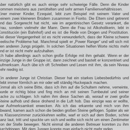
Aber natürlich gibt es auch einige sehr schwierige Fälle. Denn die Kinder
kommen meistens aus zerrüttelten und sehr armen Familienverhältnissen.
Einer meiner Kinder, Ezequiel, lebt zum Beispiel mit seinem Vater und
einem zwei kleineren Brüdern zusammen in Fiorito. Die Eltern sind getrennt
und das Sorgerecht hat nicht, wie im argentinischen Gesetz verankert, die
Frau, sondern vielmehr der Mann. Denn die Frau ist Alkoholikerin, lebt in
onstitución (ein Bahnhof) und es ist die Rede von Drogen und Prostitution.
ei dieser Vergangenheit ist es nicht verwunderlich, dass der Kleine schwere
eelische Probleme hat. Manchmal spielt er „Power Ranger“ und will sich mit
den anderen Jungs prügeln. In solchen Situationen helfen Worte nichts mehr
nd er ist nicht mehr aufzuhalten.
Ich habe allerdings auch schon große Erfolge mit ihm gehabt. Wenn er der
inzige Junge in der Gruppe ist, dann zeichnet und bastelt er konzentriert und
aufmerksam. Auch übe ich oft Schreiben und Lesen mit ihm, da sein Niveau
ehr niedrig ist.
in anderer Junge ist Christian. Dieser hat ein starkes Liebesbedürfnis und
lebt immer förmlich an mir oder will ständig Huckepack machen.
inmal als ich seine Bitte, dass ich ihm auf die Schultern nehme, verneinte,
wurde er richtig böse und fing mich an mit seinen Turnbeutel und seiner
Jacke zu schlagen. Ich nahm ihm diese Sachen ab, worauf er zwei große
teine aufhob und diese drohend in die Luft hob. Das einzige was er wollte,
war Aufmerksamkeit erwecken. Als ich das erkannte und mich von ihm
abwand, kamen auch schon die beiden großen Steine geflogen. Später als wir
ins Klassenzimmer zurückkehren wollte, warf er sich auf dem Boden, schrie
anz laut, tritt und spuckte um sich und wollte sich nicht um einen Zentimeter
von der Stelle bewegen. Nicht einmal die anderen Betreuer konnten zu ihm
durchdringen. Mit dem Jungen konnte man einfach nicht mehr reden.