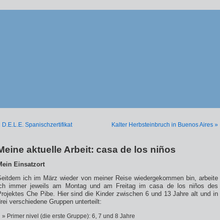
 D.E.L.E. Spanischzertifikat
Kalter Herbsteinbruch in Buenos Aires »
Meine aktuelle Arbeit: casa de los niños
Mein Einsatzort
Seitdem ich im März wieder von meiner Reise wiedergekommen bin, arbeite
ich immer jeweils am Montag und am Freitag im casa de los niños des
rojektes Che Pibe. Hier sind die Kinder zwischen 6 und 13 Jahre alt und in
rei verschiedene Gruppen unterteilt:
Primer nivel (die erste Gruppe): 6, 7 und 8 Jahre