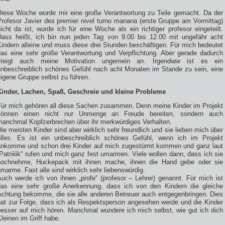
Diese Woche wurde mir eine große Verantwortung zu Teile gemacht. Da der
Profesor Javier des premier nivel turno manana (erste Gruppe am Vormittag)
icht da ist, wurde ich für eine Woche als ein richtiger profesor eingeteilt.
Dass heißt, ich bin nun jeden Tag von 9.00 bis 12.00 mit ungefähr acht
indern alleine und muss diese drei Stunden beschäftigen. Für mich bedeutet
das eine sehr große Verantwortung und Verpflichtung. Aber gerade dadurch
steigt auch meine Motivation ungemein an. Irgendwie ist es ein
unbeschreiblich schönes Gefühl nach acht Monaten im Stande zu sein, eine
igene Gruppe selbst zu führen.
Kinder, Lachen, Spaß, Geschreie und kleine Probleme
Für mich gehören all diese Sachen zusammen. Denn meine Kinder im Projekt
können einen nicht nur Unmenge an Freude bereiten, sondern auch
manchmal Kopfzerbrechen über ihr merkwürdiges Verhalten.
ie meisten Kinder sind aber wirklich sehr freundlich und sie lieben mich über
alles. Es ist ein unbeschreiblich schönes Gefühl, wenn ich im Projekt
ankomme und schon drei Kinder auf mich zugestürmt kommen und ganz laut
Patriiiik“ rufen und mich ganz fest umarmen. Viele wollen dann, dass ich sie
hochnehme, Huckepack mit ihnen mache, ihnen die Hand gebe oder sie
marme. Fast alle sind wirklich sehr liebenswürdig.
Auch werde ich von ihnen „profe“ (profesor – Lehrer) genannt. Für mich ist
das eine sehr große Anerkennung, dass ich von den Kindern die gleiche
Achtung bekomme, die sie alle anderen Betreuer auch entgegenbringen. Dies
hat zur Folge, dass ich als Respektsperson angesehen werde und die Kinder
besser auf mich hören. Manchmal wundere ich mich selbst, wie gut ich dich
leinen im Griff habe.