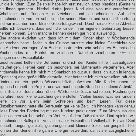
ür die Kindern. Zum Beispiel habe ich erst neulich artes plasticas (Basteln)
mit ihnen gemacht. Hierbei durfte jedes Kind eine von mir vorgefertigte
Schablone auf Tonpapier aufzeichnen und ausschneiden. Auf den
verschiedenen Formen schrieb jeder seinen Namen und seinen Geburtstag
und wir machten eine kleine Geburtstagswand. Durch diese kleine Aktivität
wollte ich bewirken, dass sich die Kinder ihren eigenen Geburtstag besser
merken können. Denn manche kennen diesen gar nicht auswendig.
Eine andere Aktivität war, dass ich mit dem Kinder über ihr Wochenende
gesprochen habe. Jeder in der Gruppe musste eine kleine Geschichte vor
den Anderen vortragen. Am Ende musste jeder sein schönstes Erlebnis des
Wochenendes mit Buntstiften zeichnen. Natürlich zeichneten 90% der
ungen einen Fußballplatz.
Anschließend helfen die Betreuerin und ich den Kindern ihre Hausaufgaben
anzufertigen. Hierbei kann ich besonders bei Mathematik weiterhelfen. Aber
ittlerweile kenne ich mich mit Spanisch so gut aus, dass ich auch in lengua
Spanisch) eine große Hilfe darstelle. Hier befasse ich mich vor allem mit den
Kindern, die ein großes Wissensdefizit aufweisen. Alle Kinder haben ihr
igenes Lernheft im Projekt und wir machen jede Stunde eine kleine Aktivität:
zum Beispiel Buchstaben üben, Wörter oder Sätze schreiben, Rechnungen
ausführen oder kleine Zeichnungen erstellen. Vielen leseschwachen Kindern
helfe ich vor allem beim Schreiben und beim Lesen. Für diese
inzelbetreuung hätte die Betreuerin gar keine Zeit. Ich hingegen kann genau
diese Form der Förderung mit den Kindern praktizieren. Zum Abschluss des
Tages gehen wir bei schönem Wetter auf dem Fußballplatz. Dort spielen wir
erschiedene Ballspiele, vor allem aber Fußball und Volleyball. Es wird Seil
gehüpft, fangen gespielt, gesprungen und kleinere Spielchen gespielt. Hier
können die Kleinen ihre ganze Energie loswerden, damit sie ausgeglichener
ind.