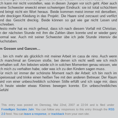
ch kann mir nicht vorstellen, was in diesen Jungen vor sich geht. Aber auch
eine Schwester erweckt einen schwierigen Eindruck: sie ist total schüchtern
und bringt nicht ein Wort heraus. Beide kommen meist immer mit derselben,
ehr dreckigen Kleidung in das Projekt. Die Haare sind zerzaust und verfilzt
und das Gesicht dreckig. Beide können so gut wie gar nicht Lesen und
Schreiben.
esto mehr hat es mich gefreut, dass ich nach diesem Vorfall mit Christian,
in der nächsten Stunde mit ihm die Zahlen üben konnte und er wieder ganz
normal war. Auch mit seiner Schwester übe ich jede Stunde intensiv die
Buchstaben.
Im Gossen und Ganzen…
… bin ich mehr als glücklich mit meiner Arbeit im casa de nino. Auch wenn
ich manchmal an Grenzen stoße, bei denen ich nicht weiß wie ich mich
erhalten soll. Am liebsten würde ich in solchen Momenten genau wissen, wie
ich mich zu verhalten habe, oder was ich zu den Kindern sagen muss.
Für mich ist immer der schönste Moment nach der Arbeit: ich bin noch im
Speisesaal und trinke einen heißen Tee mit den anderen Betreuer. Der Raum
ird von einer unbeschreiblich schönen Stille erfüllt und ich sage mir, dass
ich heute wieder etwas Kleines bewegen konnte. Ein unbeschreibliches
Gefühl
This entry was posted on Dienstag, Mai 22nd, 2007 at 22:04 and is filed under
Freiwilliges Soziales Jahr
. You can follow any responses to this entry through the
RSS
2.0
feed. You can
leave a response
, or
trackback
from your own site.