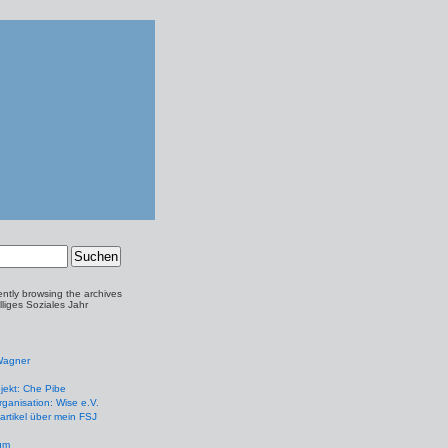
ently browsing the archives
illiges Soziales Jahr
Wagner
jekt: Che Pibe
ganisation: Wise e.V.
artikel über mein FSJ
um