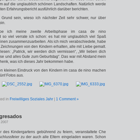
lem auf die unglaublich schönen Landschaften. Natürlich werde
ten Erfahrungsbericht ausführlich darüber berichten.
 Grund sein, wieso ich nächster Zeit sehr schwer, nur über
bin.
be ich meine zweite Arbeitsphase im casa de nino
so viel verrate ich schon: es hat mir unglaublich viel Spaß
einen zusammenzuarbeiten. Als ich mich verabschiedete, habe
g Zeichnungen von den Kindern erhalten, alle mit Liebe gemalt.
esen: „Patrick, wir werden dich vermissen“, „Wir lieben dich
eise und alles Gute zum Geburtstag“. Das war mit Abstand mein
chenk, was ich dieses Jahr bekommen habe.
en kleinen Eindruck von den Kindern im casa de nino machen
 fünf Fotos aus.
ted in
Freiwilliges Soziales Jahr
|
1 Comment »
egresados
, 2007
 des Kindergartens gebührend zu feiern, veranstaltete Che
chlussfeier zu der auch alle Eltern eingeladen waren. Schon