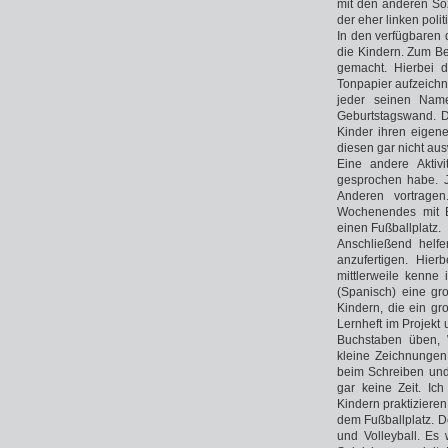
mit den anderen Soz
der eher linken poli
In den verfügbaren
die Kindern. Zum Bei
gemacht. Hierbei d
Tonpapier aufzeich
jeder seinen Nam
Geburtstagswand. Du
Kinder ihren eige
diesen gar nicht au
Eine andere Aktiv
gesprochen habe. J
Anderen vortrage
Wochenendes mit Bu
einen Fußballplatz.
Anschließend helf
anzufertigen. Hier
mittlerweile kenne
(Spanisch) eine gro
Kindern, die ein gr
Lernheft im Projekt 
Buchstaben üben, 
kleine Zeichnungen 
beim Schreiben und
gar keine Zeit. I
Kindern praktiziere
dem Fußballplatz. Do
und Volleyball. Es 