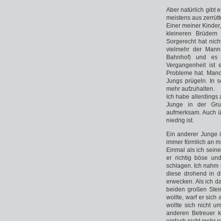
Aber natürlich gibt
meistens aus zerrüt
Einer meiner Kinder
kleineren Brüdern
Sorgerecht hat nich
vielmehr der Mann.
Bahnhof) und es 
Vergangenheit ist 
Probleme hat. Manc
Jungs prügeln. In s
mehr aufzuhalten.
Ich habe allerdings
Junge in der Grup
aufmerksam. Auch ü
niedrig ist.
Ein anderer Junge i
immer förmlich an m
Einmal als ich seine
er richtig böse un
schlagen. Ich nahm 
diese drohend in d
erwecken. Als ich 
beiden großen Stei
wollte, warf er sich
wollte sich nicht u
anderen Betreuer 