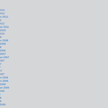
2014
2013
r 2012
12
2012
er 2011
 2010
2010
09
r 2008
 2008
08
 2008
 2007
er 2007
2007
07
7
07
2007
r 2006
r 2006
 2006
er 2006
2006
6
06
06
 2006