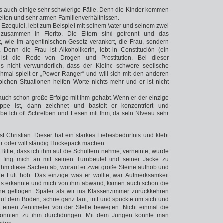
 es auch einige sehr schwierige Fälle. Denn die Kinder kommen
telten und sehr armen Familienverhältnissen.
, Ezequiel, lebt zum Beispiel mit seinem Vater und seinem zwei
 zusammen in Fiorito. Die Eltern sind getrennt und das
t, wie im argentinischen Gesetz verankert, die Frau, sondern
 Denn die Frau ist Alkoholikerin, lebt in Constitución (ein
ist die Rede von Drogen und Prostitution. Bei dieser
es nicht verwunderlich, dass der Kleine schwere seelische
hmal spielt er „Power Ranger“ und will sich mit den anderen
olchen Situationen helfen Worte nichts mehr und er ist nicht
 auch schon große Erfolge mit ihm gehabt. Wenn er der einzige
pe ist, dann zeichnet und bastelt er konzentriert und
be ich oft Schreiben und Lesen mit ihm, da sein Niveau sehr
st Christian. Dieser hat ein starkes Liebesbedürfnis und klebt
ir oder will ständig Huckepack machen.
 Bitte, dass ich ihm auf die Schultern nehme, verneinte, wurde
d fing mich an mit seinen Turnbeutel und seiner Jacke zu
ihm diese Sachen ab, worauf er zwei große Steine aufhob und
ie Luft hob. Das einzige was er wollte, war Aufmerksamkeit
das erkannte und mich von ihm abwand, kamen auch schon die
ne geflogen. Später als wir ins Klassenzimmer zurückkehren
 auf dem Boden, schrie ganz laut, tritt und spuckte um sich und
m einen Zentimeter von der Stelle bewegen. Nicht einmal die
konnten zu ihm durchdringen. Mit dem Jungen konnte man