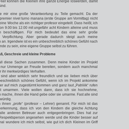
 Hier können die Kleinen ihre ganze Energie loswerden, damit
ind.
 mir eine große Verantwortung zu Teile gemacht. Da der
 premier nivel turno manana (erste Gruppe am Vormittag) nicht
 eine Woche als ein richtiger profesor eingeteilt. Dass heißt, ich
on 9.00 bis 12.00 mit ungefähr acht Kindern alleine und muss
n beschäftigen. Für mich bedeutet das eine sehr große
 Verpflichtung. Aber gerade dadurch steigt auch meine
 an. Irgendwie ist es ein unbeschreiblich schönes Gefühl nach
nde zu sein, eine eigene Gruppe selbst zu führen.
aß, Geschreie und kleine Probleme
all diese Sachen zusammen. Denn meine Kinder im Projekt
t nur Unmenge an Freude bereiten, sondern auch manchmal
 ihr merkwürdiges Verhalten.
sind aber wirklich sehr freundlich und sie lieben mich über
unbeschreiblich schönes Gefühl, wenn ich im Projekt ankomme
er auf mich zugestürmt kommen und ganz laut „Patriiiik“ rufen
t umarmen. Viele wollen dann, dass ich sie hochnehme,
 mache, ihnen die Hand gebe oder sie umarme. Fast alle sind
swürdig.
ihnen „profe“ (profesor – Lehrer) genannt. Für mich ist das
erkennung, dass ich von den Kindern die gleiche Achtung
lle anderen Betreuer auch entgegenbringen. Dies hat zur
s Respektsperson angesehen werde und die Kinder besser auf
l wundere ich mich selbst, wie gut ich dich Kleinen im Griff