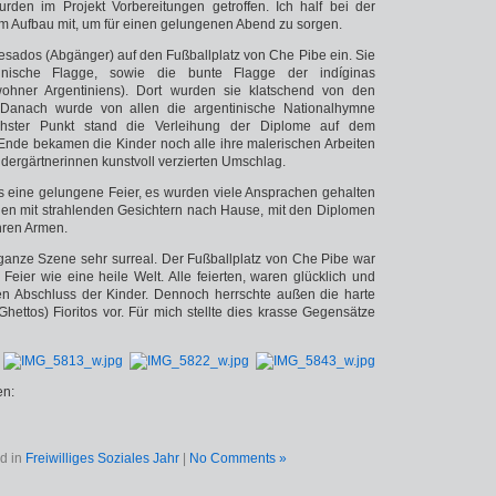
den im Projekt Vorbereitungen getroffen. Ich half bei der
 Aufbau mit, um für einen gelungenen Abend zu sorgen.
gresados (Abgänger) auf den Fußballplatz von Che Pibe ein. Sie
inische Flagge, sowie die bunte Flagge der indíginas
wohner Argentiniens). Dort wurden sie klatschend von den
 Danach wurde von allen die argentinische Nationalhymne
hster Punkt stand die Verleihung der Diplome auf dem
nde bekamen die Kinder noch alle ihre malerischen Arbeiten
ndergärtnerinnen kunstvoll verzierten Umschlag.
es eine gelungene Feier, es wurden viele Ansprachen gehalten
gen mit strahlenden Gesichtern nach Hause, mit den Diplomen
hren Armen.
 ganze Szene sehr surreal. Der Fußballplatz von Che Pibe war
eier wie eine heile Welt. Alle feierten, waren glücklich und
den Abschluss der Kinder. Dennoch herrschte außen die harte
(Ghettos) Fioritos vor. Für mich stellte dies krasse Gegensätze
en:
d in
Freiwilliges Soziales Jahr
|
No Comments »