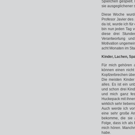
Spielchen gespielt.
sie ausgeglichener s
Diese Woche wurde
Profesor Javier des
da ist, wurde ich für
bin nun jeden Tag v
diese drei Stunde
Verantwortung und
Motivation ungemein
acht Monaten im Sta
Kinder, Lachen, Sp
Für mich gehören 
können einen nich
Kopfzerbrechen über
Die meisten Kinder 
alles. Es ist ein 
und schon drei Kind
und mich ganz fes
Huckepack mit ihnen
wirklich sehr lieben
Auch werde ich von 
eine sehr große An
bekomme, die sie a
Folge, dass ich al
mich hören. Manchma
habe.