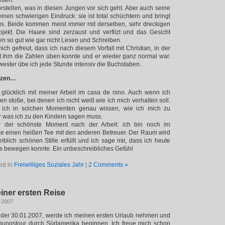
eden.
orstellen, was in diesen Jungen vor sich geht. Aber auch seine
inen schwierigen Eindruck: sie ist total schüchtern und bringt
aus. Beide kommen meist immer mit derselben, sehr dreckigen
ojekt. Die Haare sind zerzaust und verfilzt und das Gesicht
en so gut wie gar nicht Lesen und Schreiben.
ch gefreut, dass ich nach diesem Vorfall mit Christian, in der
t ihm die Zahlen üben konnte und er wieder ganz normal war.
wester übe ich jede Stunde intensiv die Buchstaben.
nzen…
 glücklich mit meiner Arbeit im casa de nino. Auch wenn ich
 stoße, bei denen ich nicht weiß wie ich mich verhalten soll.
 ich in solchen Momenten genau wissen, wie ich mich zu
r was ich zu den Kindern sagen muss.
r der schönste Moment nach der Arbeit: ich bin noch im
ke einen heißen Tee mit den anderen Betreuer. Der Raum wird
iblich schönen Stille erfüllt und ich sage mir, dass ich heute
s bewegen konnte. Ein unbeschreibliches Gefühl
ed in
Freiwilliges Soziales Jahr
|
2 Comments »
iner ersten Reise
, 2007
 der 30.01.2007, werde ich meinen ersten Urlaub nehmen und
igungstour durch Südamerika beginnen. Ich freue mich schon