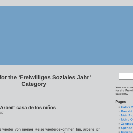
for the ‘Freiwilliges Soziales Jahr’
Category
You are curr
for the Freiw
category.
Pages
 Arbeit: casa de los niños
Patrick 
Kontakt
007
Mein Pro
Meine Or
Zeitungs
Spende
z wieder von meiner Reise wiedergekommen bin, arbeite ich
Impress