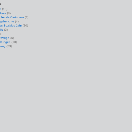
s
n
(13)
Aires
(8)
che als Cartonero
(4)
gsberichte
(4)
ges Soziales Jahr
(20)
lie
(3)
)
iwillige
(6)
altungen
(10)
tung
(23)