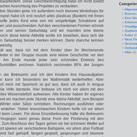
ialarbeitern. Diese Gleichberechtigung habe ich nicht zuletzt
Categorie
tischen Ausrichtung des Projektes zu verdanken.
Allgemei
 drei Stunden gebe ich außerdem noch kleinere Workshops für
Buenos 
spiel habe ich erst neulich artes plasticas (Basteln) mit ihnen
Eine Wo
urfte jedes Kind eine von mir vorgefertigte Schablone auf
Erfahrun
nen und ausschneiden. Auf den verschiedenen Formen schrieb
Freiwilli
en und seinen Geburtstag und wir machten eine kleine
Gastfami
rch diese kleine Aktivität wollte ich bewirken, dass sich die
Kultur
(4
Neue Fre
nen Geburtstag besser merken können. Denn manche kennen
Veranst
swendig.
Vorberei
ität war, dass ich mit dem Kinder über ihr Wochenende
Wise
(4)
eder in der Gruppe musste eine kleine Geschichte vor den
n. Am Ende musste jeder sein schönstes Erlebnis des
ntstiften zeichnen. Natürlich zeichneten 90% der Jungen
en die Betreuerin und ich den Kindern ihre Hausaufgaben
bei kann ich besonders bei Mathematik weiterhelfen. Aber
 ich mich mit Spanisch so gut aus, dass ich auch in lengua
ße Hilfe darstelle. Hier befasse ich mich vor allem mit den
oßes Wissensdefizit aufweisen. Alle Kinder haben ihr eigenes
und wir machen jede Stunde eine kleine Aktivität: zum Beispiel
Wörter oder Sätze schreiben, Rechnungen ausführen oder
erstellen. Vielen leseschwachen Kindern helfe ich vor allem
 beim Lesen. Für diese Einzelbetreuung hätte die Betreuerin
ch hingegen kann genau diese Form der Förderung mit den
n. Zum Abschluss des Tages gehen wir bei schönem Wetter auf
rt spielen wir verschiedene Ballspiele, vor allem aber Fußball
wird Seil gehüpft, fangen gespielt, gesprungen und kleinere