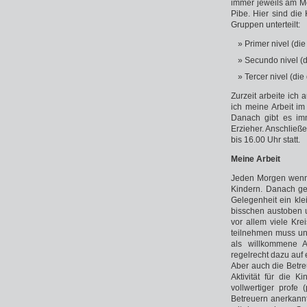
immer jeweils am M
Pibe. Hier sind die
Gruppen unterteilt:
Primer nivel (die
Secundo nivel (d
Tercer nivel (die
Zurzeit arbeite ich
ich meine Arbeit im
Danach gibt es im
Erzieher. Anschließ
bis 16.00 Uhr statt.
Meine Arbeit
Jeden Morgen wenn ic
Kindern. Danach geh
Gelegenheit ein kle
bisschen austoben u
vor allem viele Kre
teilnehmen muss und
als willkommene 
regelrecht dazu auf
Aber auch die Betre
Aktivität für die K
vollwertiger profe
Betreuern anerkann