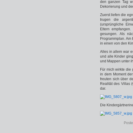
den ganzen Tag wur
Dekorierung und dem
Zuerst liefen die e
trugen die argent
(ursprüngliche Ein
Eltern empfangen.
gesungen. Als näc
Programmplan. Am E
in einen von den Ki
Alles in allem war 
und alle Kinder gin
und Mappen unter i
Für mich wirkte die
in dem Moment der F
freuten sich über 
Realität des Villas 
dar.
Die Kindergärtnerin
Poste