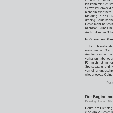
einfach nicht mehr r
Ich kann mir nicht v
Schwester erweckt e
nicht ein Wort her
Kleidung in das Pr
dreckig. Beide könn
Desto mehr hat es mi
nächsten Stunde mi
Auch mit seiner Sch
Im Gossen und Ga
… bin ich mehr als
manchmal an Grenzen
Am liebsten würde
verhalten habe, ode
Für mich ist imme
Speisesaal und trin
von einer unbeschre
wieder etwas Kleine
Post
Der Beginn me
Dienstag, Januar 30th
Heute, am Dienstag
eine große Besicht