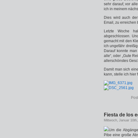
sehr darauf, vor al
ich in meinem nächs
Dies wird auch der
Email, zu erreichen 
Letzte Woche ha
abgeschlossen. Und 
gemacht mit den Kl
ich ungefähr dreißi
Darauf konnte man l
alle“, oder „Gute R
allerschönstes Ges
Damit man sich ein
kann, stelle ich hier
Pos
Fiesta de los 
Mittwoch, Januar 10th
Um die Abgänger
Pibe eine große Abs