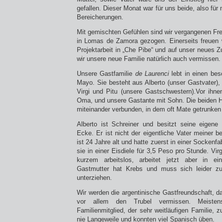
gefallen. Dieser Monat war für uns beide, also für
Bereicherungen.
Mit gemischten Gefühlen sind wir vergangenen Frei
in Lomas de Zamora gezogen. Einerseits freuen w
Projektarbeit in „Che Pibe“ und auf unser neues 
wir unsere neue Familie natürlich auch vermissen.
Unsere Gastfamilie
de Laurenci
lebt in einen be
Mayo. Sie besteht aus Alberto (unser Gastvater),
Virgi und Pitu (unsere Gastschwestern).Vor ihn
Oma, und unsere Gastante mit Sohn. Die beiden H
miteinander verbunden, in dem oft Mate getrunken 
Alberto ist Schreiner und besitzt seine eigene
Ecke. Er ist nicht der eigentliche Vater meiner 
ist 24 Jahre alt und hatte zuerst in einer Sockenfab
sie in einer Eisdiele für 3,5 Peso pro Stunde. Virg
kurzem arbeitslos, arbeitet jetzt aber in ei
Gastmutter hat Krebs und muss sich leider zu
unterziehen.
Wir werden die argentinische Gastfreundschaft, 
vor allem den Trubel vermissen. Meisten
Familienmitglied, der sehr weitläufigen Familie, 
nie Langeweile und konnten viel Spanisch üben.