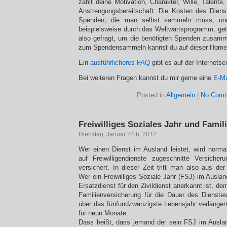
zählt deine Motivation, Charakter, Wille, Talent
Anstrengungsbereitschaft. Die Kosten des Diens
Spenden, die man selbst sammeln muss, un
beispielsweise durch das Weltwärtsprogramm, getr
also gefragt, um die benötigten Spenden zusa
zum Spendensammeln kannst du auf dieser Homep
Ein
ausführlicheres FAQ
gibt es auf der Internetse
Bei weiteren Fragen kannst du mir gerne eine
E-Ma
Posted in
Allgemein
|
No Comm
Freiwilliges Soziales Jahr und Fami
Dienstag, Januar 24th, 2012
Wer einen Dienst im Ausland leistet, wird normal
auf Freiwilligendienste zugeschnitte Versicher
versichert. In dieser Zeit tritt man also aus de
Wer ein Freiwilliges Soziale Jahr (FSJ) im Ausl
Ersatzdienst für den Zivildienst anerkannt ist, d
Familienversicherung für die Dauer des Dienste
über das fünfundzwanzigste Lebensjahr verlängert
für neun Monate.
Dass heißt, dass jemand der sein FSJ im Auslan