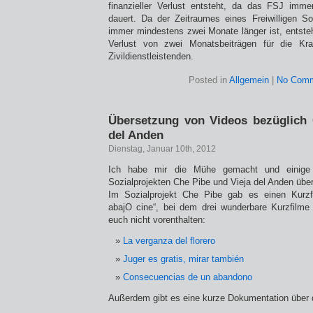
finanzieller Verlust entsteht, da das FSJ imm
dauert. Da der Zeitraumes eines Freiwilligen S
immer mindestens zwei Monate länger ist, entsteht
Verlust von zwei Monatsbeiträgen für die Kra
Zivildienstleistenden.
Posted in
Allgemein
|
No Comm
Übersetzung von Videos bezüglich 
del Anden
Dienstag, Januar 10th, 2012
Ich habe mir die Mühe gemacht und einige
Sozialprojekten Che Pibe und Vieja del Anden über
Im Sozialprojekt Che Pibe gab es einen Kurz
abajO cine“, bei dem drei wunderbare Kurzfilme 
euch nicht vorenthalten:
La verganza del florero
Juger es gratis, mirar también
Consecuencias de un abandono
Außerdem gibt es eine kurze Dokumentation über d