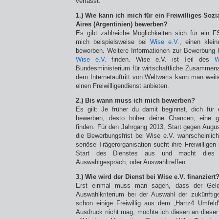
verfasst:
1.) Wie kann ich mich für ein Freiwilliges Soz
Aires (Argentinien) bewerben?
Es gibt zahlreiche Möglichkeiten sich für ein 
mich beispielsweise bei
Wise e.V.
, einen klei
beworben. Weitere Informationen zur Bewerbung 
Wise e.V.
finden. Wise e.V. ist Teil des
W
Bundesministerium für wirtschaftliche Zusammena
dem Internetauftritt von Weltwärts kann man wei
einen Freiwilligendienst anbieten.
2.) Bis wann muss ich mich bewerben?
Es gilt: Je früher du damit beginnst, dich für e
bewerben, desto höher deine Chancen, eine gu
finden. Für den Jahrgang 2013, Start gegen Augu
die Bewerbungsfrist bei Wise e.V. wahrscheinli
seriöse Trägerorganisation sucht ihre Freiwilligen
Start des Dienstes aus und macht dies b
Auswahlgespräch, oder Auswahltreffen.
3.) Wie wird der Dienst bei Wise e.V. finanziert
Erst einmal muss man sagen, dass der Geldb
Auswahlkriterium bei der Auswahl der zukünftige
schon einige Freiwillig aus dem „Hartz4 Umfel
Ausdruck nicht mag, möchte ich diesen an dieser 