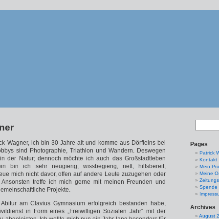
ner
ck Wagner, ich bin 30 Jahre alt und komme aus Dörfleins bei
Pages
bbys sind Photographie, Triathlon und Wandern. Deswegen
Patrick 
 in der Natur; dennoch möchte ich auch das Großstadtleben
Kontakt
in bin ich sehr neugierig, wissbegierig, nett, hilfsbereit,
Mein Pro
eue mich nicht davor, offen auf andere Leute zuzugehen oder
Meine Or
Zeitungs
en. Ansonsten treffe ich mich gerne mit meinen Freunden und
Spende
emeinschaftliche Projekte.
Impress
Abitur am Clavius Gymnasium erfolgreich bestanden habe,
Archives
ildienst in Form eines „Freiwilligen Sozialen Jahr“ mit der
August 