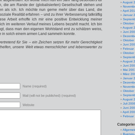
. abgeleisten. Ich wollte mich nun ein Jahr lang besonders für
August 
n, die am Rande der (globalisierten) Gesellschaft stehen und
Novembe
n als ich. Ich möchte nun gerne mehr über das Land, die
April 20
ziale Realität erfahren – und zu ihrer Verbesserung tatkräftig
Januar 
ese Arbeit erhoffe ich mir eine positive Entwicklung meiner
Septemb
Oktober
 sich im weiteren Verlauf meines Lebens bezahlt macht. Ich bin
August 
gt, dass man den eigenen Wohlstand erst zu schätzen weiss,
Juni 20
 in solch einem armen Land sammeln konnte.
Dezembe
Oktober
lvertretend für Sie – ein Zeichen setzen für mehr Gerechtigkeit
Juni 20
thelfen, unsere Welt etwas menschlicher und lebenswerter zu
Februar
Oktober
Septemb
August 
Juni 20
Mai 200
März 20
Januar 
Dezembe
Name (required)
Novembe
Oktober
Septemb
Mail (will not be published) (required)
August 
Juli 200
Website
Juni 20
April 20
Februar
Categorie
Allgemei
Buenos 