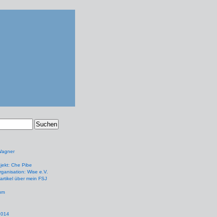
Wagner
jekt: Che Pibe
ganisation: Wise e.V.
artikel über mein FSJ
um
2014