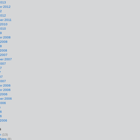
2013
r 2012
12
2012
er 2011
 2010
2010
09
r 2008
 2008
08
 2008
 2007
er 2007
2007
07
7
07
2007
r 2006
r 2006
 2006
er 2006
2006
6
06
06
 2006
s
n
(13)
Aires
(8)