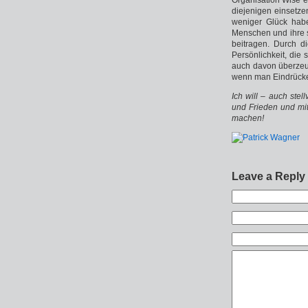
Organisation Wise ev
diejenigen einsetze
weniger Glück habe
Menschen und ihre so
beitragen. Durch di
Persönlichkeit, die
auch davon überzeu
wenn man Eindrücke
Ich will – auch stel
und Frieden und mi
machen!
Leave a Reply