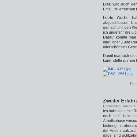
Dies wird auch der
Email, zu erreichen 
Letzte Woche ha
abgeschlossen. Und 
gemacht mit den Kl
ich ungefähr dreißi
Darauf konnte man l
alle“, oder „Gute R
allerschönstes Ges
Damit man sich ein
kann, stelle ich hier
Pos
Zweiter Erfahr
Donnerstag, Januar 18
Ich habe die erste 
noch nicht bekom
Arbeitsphase versuc
bisherigen Lebens u
del Anden aufzusch
dabei sind achtzeh