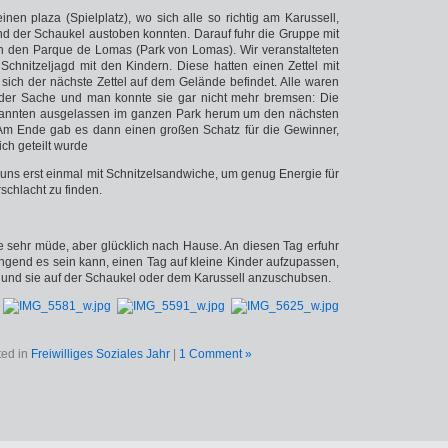
inen plaza (Spielplatz), wo sich alle so richtig am Karussell,
nd der Schaukel austoben konnten. Darauf fuhr die Gruppe mit
n den Parque de Lomas (Park von Lomas). Wir veranstalteten
Schnitzeljagd mit den Kindern. Diese hatten einen Zettel mit
sich der nächste Zettel auf dem Gelände befindet. Alle waren
i der Sache und man konnte sie gar nicht mehr bremsen: Die
annten ausgelassen im ganzen Park herum um den nächsten
 Am Ende gab es dann einen großen Schatz für die Gewinner,
ich geteilt wurde
 uns erst einmal mit Schnitzelsandwiche, um genug Energie für
schlacht zu finden.
 sehr müde, aber glücklich nach Hause. An diesen Tag erfuhr
engend es sein kann, einen Tag auf kleine Kinder aufzupassen,
n und sie auf der Schaukel oder dem Karussell anzuschubsen.
ted in
Freiwilliges Soziales Jahr
|
1 Comment »