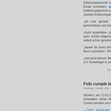
Erfarhungsbericht
Email schreiben:
p
Erfahrungsbericht a
zweiten Erfahrungsb
„Ich hab gerade i
geschrieben und sehr
„Auch gratulation z
ganz schön mitgeno
selbst schon geseh
„danke für Ihren to
Buch schreiben.“ (P
„hab grad deinen Ber
e.V. Freiwilliger in 
Po
Feliz cumple Is
Sonntag, Januar 14th,
Gestern, am 13.01.2
schenkten Julian W.
Covers wurden von mi