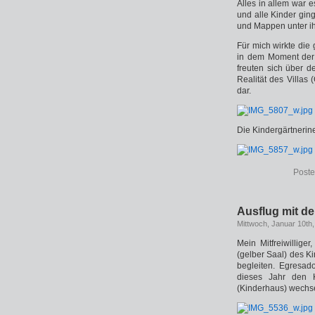
Alles in allem war 
und alle Kinder gin
und Mappen unter i
Für mich wirkte die
in dem Moment der F
freuten sich über 
Realität des Villas 
dar.
Die Kindergärtnerin
Poste
Ausflug mit d
Mittwoch, Januar 10th
Mein Mitfreiwillige
(gelber Saal) des K
begleiten. Egresad
dieses Jahr den 
(Kinderhaus) wechs