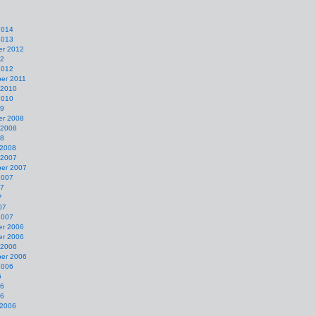
2014
2013
r 2012
12
2012
er 2011
 2010
2010
09
r 2008
 2008
08
 2008
 2007
er 2007
2007
07
7
07
2007
r 2006
r 2006
 2006
er 2006
2006
6
06
06
 2006