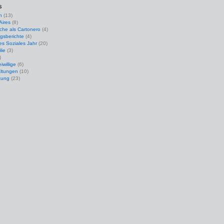
s
n
(13)
Aires
(8)
che als Cartonero
(4)
gsberichte
(4)
ges Soziales Jahr
(20)
lie
(3)
)
iwillige
(6)
altungen
(10)
tung
(23)