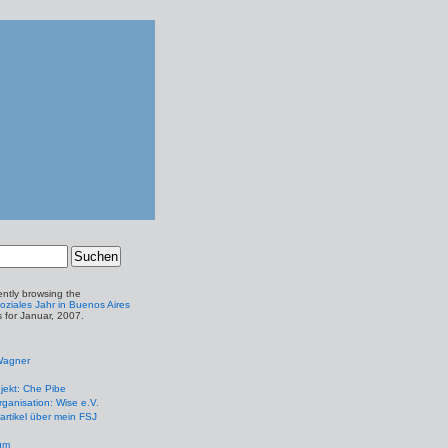
ently browsing the
Soziales Jahr in Buenos Aires
s for Januar, 2007.
Wagner
jekt: Che Pibe
ganisation: Wise e.V.
artikel über mein FSJ
um