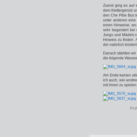
Zuerst ging es auf e
dem Klettergerüst u
den Che Pibe Bus i
unter anderen eine 
einen Hinweise, wo 
sehr begeistert be
Jungs und Mädels r
Hinweis zu finden.
der natürlich brüderl
Danach stärkten wir
die folgende Wasser
Am Ende kamen alle
ich auch, wie anstr
mit ihnen zu spiele
Pos