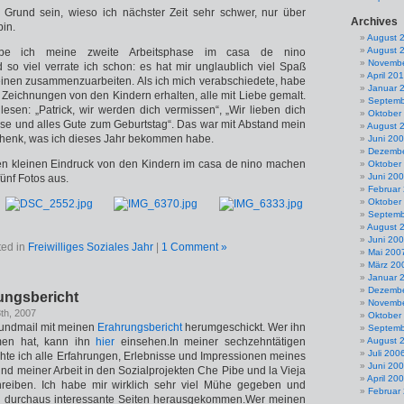
 Grund sein, wieso ich nächster Zeit sehr schwer, nur über
Archives
bin.
August 
August 
be ich meine zweite Arbeitsphase im casa de nino
Novembe
so viel verrate ich schon: es hat mir unglaublich viel Spaß
April 20
einen zusammenzuarbeiten. Als ich mich verabschiedete, habe
Januar 
g Zeichnungen von den Kindern erhalten, alle mit Liebe gemalt.
Septemb
esen: „Patrick, wir werden dich vermissen“, „Wir lieben dich
Oktober
eise und alles Gute zum Geburtstag“. Das war mit Abstand mein
August 
chenk, was ich dieses Jahr bekommen habe.
Juni 20
Dezembe
en kleinen Eindruck von den Kindern im casa de nino machen
Oktober
Juni 20
 fünf Fotos aus.
Februar
Oktober
Septemb
August 
Juni 20
ted in
Freiwilliges Soziales Jahr
|
1 Comment »
Mai 200
März 20
Januar 
Dezembe
ungsbericht
Novembe
th, 2007
Oktober
Rundmail mit meinen
Erahrungsbericht
herumgeschickt. Wer ihn
Septemb
men hat, kann ihn
hier
einsehen.In meiner sechzehntätigen
August 
Juli 200
hte ich alle Erfahrungen, Erlebnisse und Impressionen meines
Juni 20
nd meiner Arbeit in den Sozialprojekten Che Pibe und la Vieja
April 20
reiben. Ich habe mir wirklich sehr viel Mühe gegeben und
Februar
n durchaus interessante Seiten herausgekommen.Wer meinen