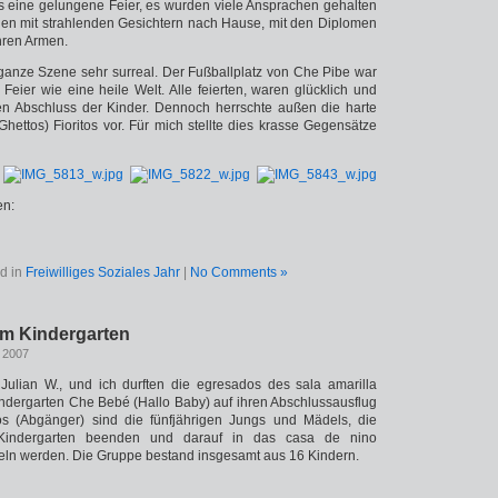
es eine gelungene Feier, es wurden viele Ansprachen gehalten
gen mit strahlenden Gesichtern nach Hause, mit den Diplomen
hren Armen.
 ganze Szene sehr surreal. Der Fußballplatz von Che Pibe war
eier wie eine heile Welt. Alle feierten, waren glücklich und
den Abschluss der Kinder. Dennoch herrschte außen die harte
(Ghettos) Fioritos vor. Für mich stellte dies krasse Gegensätze
en:
d in
Freiwilliges Soziales Jahr
|
No Comments »
em Kindergarten
, 2007
r, Julian W., und ich durften die egresados des sala amarilla
indergarten Che Bebé (Hallo Baby) auf ihren Abschlussausflug
os (Abgänger) sind die fünfjährigen Jungs und Mädels, die
Kindergarten beenden und darauf in das casa de nino
eln werden. Die Gruppe bestand insgesamt aus 16 Kindern.