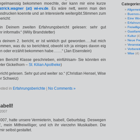
 regelmaessig bekommen moechte, der kann mir eine kurze
Categorie
atrick.wagner (at) wi-ev.de
. Es wäre nett, wenn man den
Allgemei
usdrucken koennte und an Interesierte weitergibt.Stimmen zum
Buenos 
ericht:
Eine Wo
Erfahrun
n Deinem zweiten Erfahrungsbericht gelesen: sehr gut
Freiwilli
Gastfami
 informativ.“ (Willy Brandstetter)
Kultur
(4
Neue Fre
u deinem 2. bericht, er ist wirklich gut geworden…..hat mich
Veranst
mmen, was du so berichtest, obwohl ich ja einiges davon eig
Vorberei
en oder erzählt bekommen habe…….“ (Jan Eisenstein)
Wise
(4)
llen Bericht! Klasse geschrieben, einfühlsam- Sie könnten ein
eter Gickelhorn –
St. Kilian Apotheke
)
icht gelesen. Sehr gut und weiter so.“ (Christian Hensel, Wise
der Schweiz)
sted in
Erfahrungsberichte
|
No Comments »
abell!
 2007
007, hatte unsere Vermieterin, Isabell, Geburtstag. Deswegen
, mein Mitfreiwilliger, und ich ihr vierzehn Musikalben. Die
r selbst gestaltet.