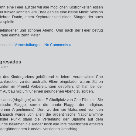
n eine Feier auf der wir alle möglichen Köstlichkeiten essen
Bier trinken konnten. Am Ende gab es eine kleine Music Session
nlehrer, Dante, einen Keyborder und einen Sänger, der auch
 spielte.
 gelungener und schöner Abend. Und nach der Feier betrug
erade einmal zehn Meter
osted in
Veranstaltungen
|
No Comments »
egresados
, 2007
 des Kindergartens gebührend zu feiern, veranstaltete Che
chlussfeier zu der auch alle Eltern eingeladen waren. Schon
den im Projekt Vorbereitungen getroffen. Ich half bei der
 Aufbau mit, um für einen gelungenen Abend zu sorgen.
gresados (Abgänger) auf den Fußballplatz von Che Pibe ein. Sie
inische Flagge, sowie die bunte Flagge der indíginas
wohner Argentiniens). Dort wurden sie klatschend von den
 Danach wurde von allen die argentinische Nationalhymne
hster Punkt stand die Verleihung der Diplome auf dem
nde bekamen die Kinder noch alle ihre malerischen Arbeiten
ndergärtnerinnen kunstvoll verzierten Umschlag.