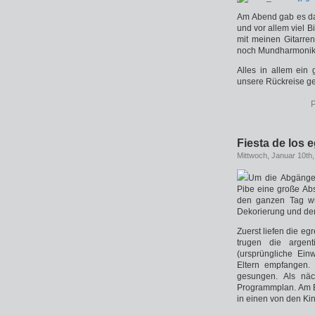
Am Abend gab es dan
und vor allem viel 
mit meinen Gitarre
noch Mundharmonika
Alles in allem ein
unsere Rückreise g
P
Fiesta de los 
Mittwoch, Januar 10th
Um die Abgänger
Pibe eine große Abs
den ganzen Tag wur
Dekorierung und dem
Zuerst liefen die e
trugen die argent
(ursprüngliche Ein
Eltern empfangen.
gesungen. Als näc
Programmplan. Am E
in einen von den Ki