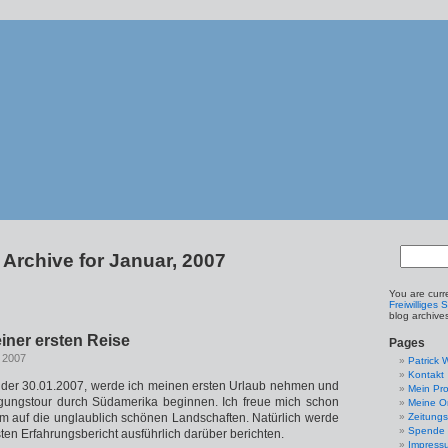
Archive for Januar, 2007
You are curr
Freiwilliges 
blog archive
iner ersten Reise
Pages
, 2007
Patrick 
Kontakt
 der 30.01.2007, werde ich meinen ersten Urlaub nehmen und
Mein Pro
igungstour durch Südamerika beginnen. Ich freue mich schon
Meine Or
lem auf die unglaublich schönen Landschaften. Natürlich werde
Zeitungs
Spende
ten Erfahrungsbericht ausführlich darüber berichten.
Impress