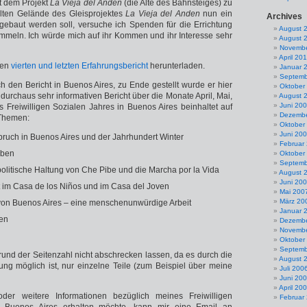
t dem Projekt
La Vieja del Anden
(die Alte des Bahnsteiges) zu
lten Gelände des Gleisprojektes
La Vieja del Anden
nun ein
Archives
gebaut werden soll, versuche ich Spenden für die Errichtung
August 
mmeln. Ich würde mich auf ihr Kommen und ihr Interesse sehr
August 
Novembe
April 20
nen
vierten und letzten Erfahrungsbericht
herunterladen.
Januar 
Septemb
 den Bericht in Buenos Aires, zu Ende gestellt wurde er hier
Oktober
durchaus sehr informativen Bericht über die Monate April, Mai,
August 
Juni 20
s Freiwilligen Sozialen Jahres in Buenos Aires beinhaltet auf
Dezembe
 Themen:
Oktober
Juni 20
bruch in Buenos Aires und der Jahrhundert Winter
Februar
eben
Oktober
Septemb
politische Haltung von Che Pibe und die Marcha por la Vida
August 
Juni 20
t im Casa de los Niños und im Casa del Joven
Mai 200
März 20
von Buenos Aires – eine menschenunwürdige Arbeit
Januar 
den
Dezembe
Novembe
Oktober
Septemb
grund der Seitenzahl nicht abschrecken lassen, da es durch die
August 
erung möglich ist, nur einzelne Teile (zum Beispiel über meine
Juli 200
Juni 20
April 20
der weitere Informationen bezüglich meines Freiwilligen
Februar