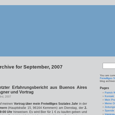
rchive for September, 2007
You are curr
Freiwilliges 
blog archive
etzter Erfahrungsbericht aus Buenos Aires
Pages
agner und Vortrag
Patrick 
Kontakt
3rd, 2007
Mein Pro
auf meinen
Vortrag über mein Freiwilliges Soziales Jahr
in der
Meine Or
Zeitungs
mern
(Hauptstraße 15, 96164 Kemmern) am Dienstag, der
2.
Spende
9:00 Uhr
hinweisen. Es wird Bier für 1 € zu kaufen geben und
Impress