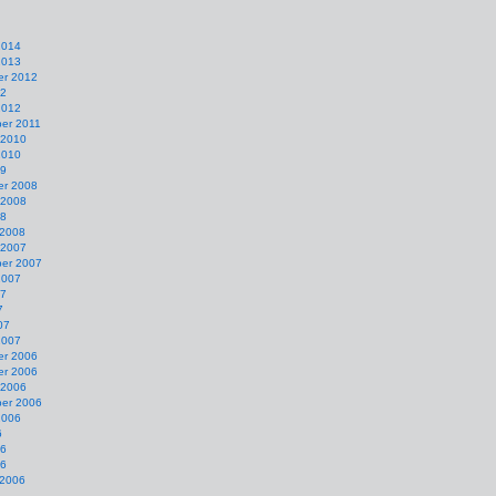
2014
2013
r 2012
12
2012
er 2011
 2010
2010
09
r 2008
 2008
08
 2008
 2007
er 2007
2007
07
7
07
2007
r 2006
r 2006
 2006
er 2006
2006
6
06
06
 2006