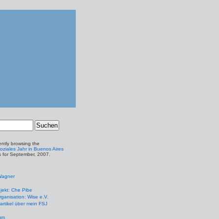
ently browsing the
Soziales Jahr in Buenos Aires
s for September, 2007.
Wagner
jekt: Che Pibe
ganisation: Wise e.V.
artikel über mein FSJ
um