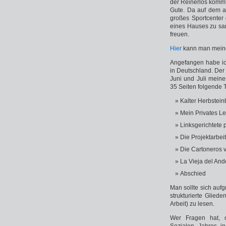
der Reinerlös komm
Gute. Da auf dem a
großes Sportcenter 
eines Hauses zu sa
freuen.
Hier
kann man mei
Angefangen habe ich
in Deutschland. Der 
Juni und Juli meine
35 Seiten folgende
Kalter Herbstein
Mein Privates L
Linksgerichtete 
Die Projektarbei
Die Cartoneros 
La Vieja del An
Abschied
Man sollte sich auf
strukturierte Glied
Arbeit) zu lesen.
Wer Fragen hat, o