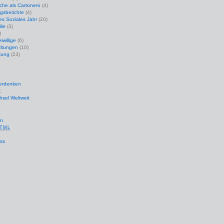
che als Cartonero
(4)
gsberichte
(4)
ges Soziales Jahr
(20)
lie
(3)
)
iwillige
(6)
altungen
(10)
tung
(23)
terdenken
.
sel Weltweit
en
TML
ss