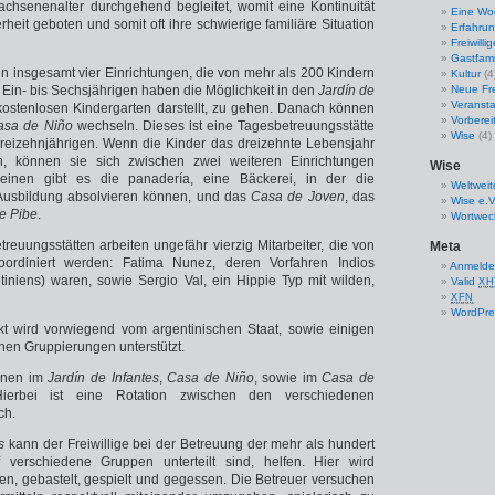
chsenenalter durchgehend begleitet, womit eine Kontinuität
Eine Wo
erheit geboten und somit oft ihre schwierige familiäre Situation
Erfahrun
Freiwilli
Gastfami
en insgesamt vier Einrichtungen, die von mehr als 200 Kindern
Kultur
(4
 Ein- bis Sechsjährigen haben die Möglichkeit in den
Jardín de
Neue Fre
Veranst
 kostenlosen Kindergarten darstellt, zu gehen. Danach können
Vorberei
asa de Niño
wechseln. Dieses ist eine Tagesbetreuungsstätte
Wise
(4)
Dreizehnjährigen. Wenn die Kinder das dreizehnte Lebensjahr
n, können sie sich zwischen zwei weiteren Einrichtungen
Wise
einen gibt es die panadería, eine Bäckerei, in der die
Weltwei
Ausbildung absolvieren können, und das
Casa de Joven
, das
Wise e.V
e Pibe
.
Wortwech
etreuungsstätten arbeiten ungefähr vierzig Mitarbeiter, die von
Meta
oordiniert werden: Fatima Nunez, deren Vorfahren Indios
Anmeld
iniens) waren, sowie Sergio Val, ein Hippie Typ mit wilden,
Valid
XH
XFN
WordPre
t wird vorwiegend vom argentinischen Staat, sowie einigen
chen Gruppierungen unterstützt.
önnen im
Jardín de Infantes
,
Casa de Niño
, sowie im
Casa de
Hierbei ist eine Rotation zwischen den verschiedenen
ch.
es
kann der Freiwillige bei der Betreuung der mehr als hundert
f verschiedene Gruppen unterteilt sind, helfen. Hier wird
n, gebastelt, gespielt und gegessen. Die Betreuer versuchen