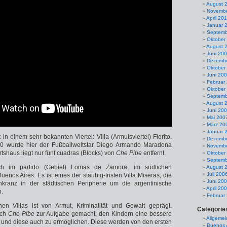
August 
Novembe
April 20
Januar 
Septemb
Oktober
August 
Juni 20
Dezembe
Oktober
Juni 20
Februar
Oktober
Septemb
August 
Juni 20
Mai 200
März 20
Januar 
t in einem sehr bekannten Viertel: Villa (Armutsviertel) Fiorito.
Dezembe
0 wurde hier der Fußballweltstar Diego Armando Maradona
Novembe
tshaus liegt nur fünf cuadras (Blocks) von
Che Pibe
entfernt.
Oktober
Septemb
sich im partido (Gebiet) Lomas de Zamora, im südlichen
August 
Juli 200
enos Aires. Es ist eines der staubig-tristen Villa Miseras, die
Juni 20
nkranz in der städtischen Peripherie um die argentinische
April 20
n.
Februar
en Villas ist von Armut, Kriminalität und Gewalt geprägt.
Categorie
ich
Che Pibe
zur Aufgabe gemacht, den Kindern eine bessere
Allgemei
 und diese auch zu ermöglichen. Diese werden von den ersten
Buenos 