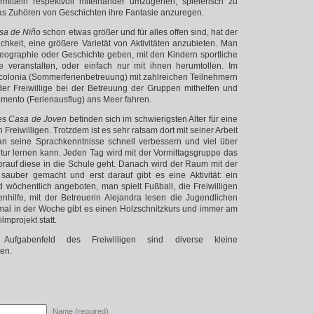
mitteln respektvoll miteinander umzugehen, spielerisch zu
as Zuhören von Geschichten ihre Fantasie anzuregen.
sa de Niño
schon etwas größer und für alles offen sind, hat der
ichkeit, eine größere Varietät von Aktivitäten anzubieten. Man
Geographie oder Geschichte geben, mit den Kindern sportliche
le veranstalten, oder einfach nur mit ihnen herumtollen. Im
colonia (Sommerferienbetreuung) mit zahlreichen Teilnehmern
 der Freiwillige bei der Betreuung der Gruppen mithelfen und
ento (Ferienausflug) ans Meer fahren.
es
Casa de Joven
befinden sich im schwierigsten Alter für eine
Freiwilligen. Trotzdem ist es sehr ratsam dort mit seiner Arbeit
n seine Sprachkenntnisse schnell verbessern und viel über
tur lernen kann. Jeden Tag wird mit der Vormittagsgruppe das
orauf diese in die Schule geht. Danach wird der Raum mit der
sauber gemacht und erst darauf gibt es eine Aktivität: ein
d wöchentlich angeboten, man spielt Fußball, die Freiwilligen
hilfe, mit der Betreuerin Alejandra lesen die Jugendlichen
eimal in der Woche gibt es einen Holzschnitzkurs und immer am
ilmprojekt statt.
 Aufgabenfeld des Freiwilligen sind diverse kleine
ten.
Name (required)