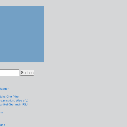
Wagner
jekt: Che Pibe
ganisation: Wise e.V.
artikel über mein FSJ
um
2014