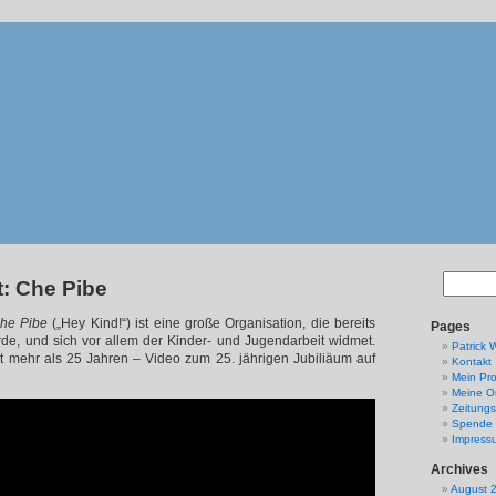
t: Che Pibe
he Pibe
(„Hey Kind!“) ist eine große Organisation, die bereits
Pages
de, und sich vor allem der Kinder- und Jugendarbeit widmet.
Patrick 
it mehr als 25 Jahren – Video zum 25. jährigen Jubiliäum auf
Kontakt
Mein Pro
Meine Or
Zeitungs
Spende
Impress
Archives
August 