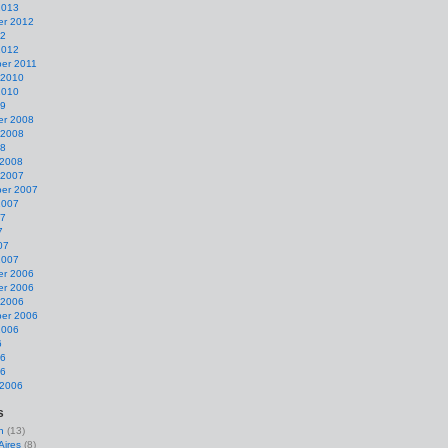
2013
r 2012
12
2012
er 2011
 2010
2010
09
r 2008
 2008
08
 2008
 2007
er 2007
2007
07
7
07
2007
r 2006
r 2006
 2006
er 2006
2006
6
06
06
 2006
s
n
(13)
Aires
(8)