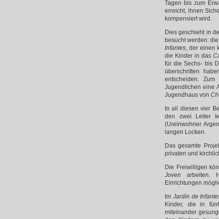
Tagen bis zum Erwa
erreicht, ihnen Sich
kompensiert wird.
Dies geschieht in d
besucht werden: die
Infantes
, der einen
die Kinder in das
C
für die Sechs- bis 
überschritten habe
entscheiden. Zum 
Jugendlichen eine 
Jugendhaus von
Ch
In all diesen vier B
den zwei Leiter k
(Ureinwohner Argent
langen Locken.
Das gesamte Projek
privaten und kirchli
Die Freiwilligen k
Joven
arbeiten. 
Einrichtungen mögli
Im
Jardín de Infant
Kinder, die in fün
miteinander gesunge