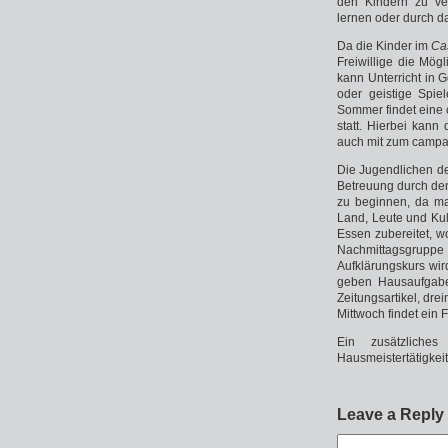
den Kindern zu ver
lernen oder durch d
Da die Kinder im
Ca
Freiwillige die Mögl
kann Unterricht in 
oder geistige Spie
Sommer findet eine 
statt. Hierbei kann
auch mit zum campam
Die Jugendlichen d
Betreuung durch den 
zu beginnen, da ma
Land, Leute und Kul
Essen zubereitet, w
Nachmittagsgruppe 
Aufklärungskurs wir
geben Hausaufgaben
Zeitungsartikel, dr
Mittwoch findet ein F
Ein zusätzliches
Hausmeistertätigkei
Leave a Reply